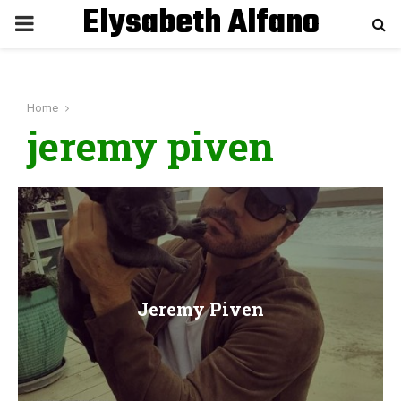
Elysabeth Alfano
P
R
Home
I
jeremy piven
M
A
R
Jeremy Piven
Y
M