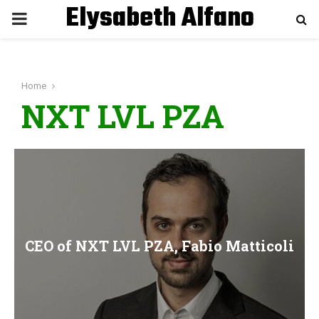
Elysabeth Alfano
P
R
Home
I
NXT LVL PZA
M
A
R
CEO of NXT LVL PZA, Fabio Matticoli
Y
M